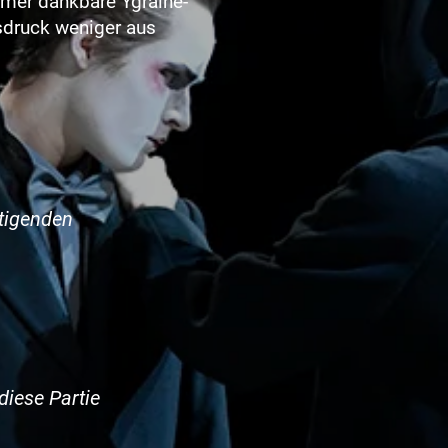
mmer dankbare Ygraine-
sdruck weniger aus
ltigenden
diese Partie