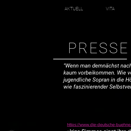
AKTUELL
VITA
PRESSE
"Wenn man demnächst nach d
kaum vorbeikommen. Wie vor
jugendliche Sopran in die H
wie faszinierender Selbstver
https://www.die-deutsche-buehne.de