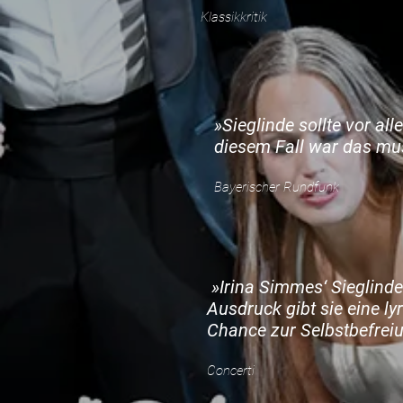
Klassikkritik
»Sieglinde sollte vor a
diesem Fall war das mus
Bayerischer Rundfunk
»Irina Simmes‘ Sieglinde
Ausdruck gibt sie eine lyr
Chance zur Selbstbefreiu
Concerti