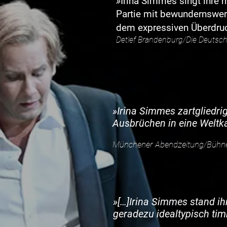
»
Irina Simmes singt ihre
Partie mit bewundernswer
dem expressiven Überdruck
Detlef Brandenburg/Die Deutsc
»
Irina Simmes zartgliedri
Ausbrüchen in eine Weltka
Münchener Abendzeitung/Bühne
»
[…]Irina Simmes stand i
h
geradezu idealtypisch timb