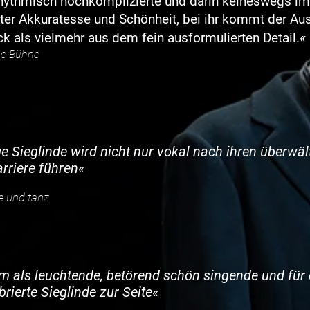
 rhythmisch hochkomplizierte und darin keineswegs i
ter Akkuratesse und Schönheit, bei ihr kommt der Au
«
 als vielmehr aus dem fein ausformulierten Detail.
he Bühne
ge Sieglinde wird nicht nur vokal nach ihren überwä
rriere führen
«
 und tanz
m als leuchtende, betörend schön singende und für 
rierte Sieglinde zur Seite
«