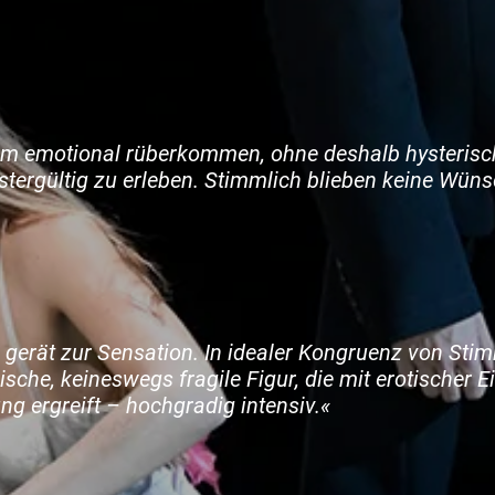
llem emotional rüberkommen, ohne deshalb hysterisch
tergültig zu erleben. Stimmlich blieben keine Wüns
 gerät zur Sensation. In idealer Kongruenz von Stim
ische, keineswegs fragile Figur, die mit erotischer Ei
ng ergreift – hochgradig intensiv.«