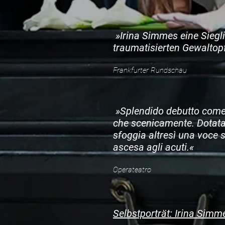
»Irina Simmes eine Siegli
traumatisierten Gewaltop
Frankfurter Rundschau
»Splendido debutto come 
che scenicamente. Dotata 
sfoggia altresì una voce s
ascesa agli acuti.«
Operateatro
Selbstporträt: Irina Simm