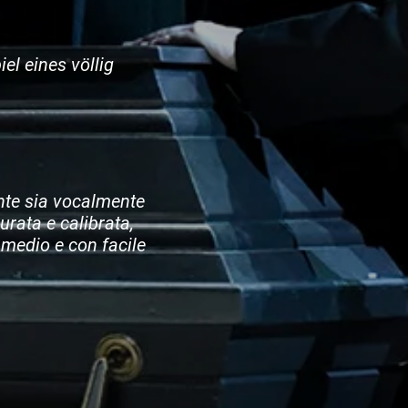
el eines völlig
nte sia vocalmente
rata e calibrata,
o medio e con facile